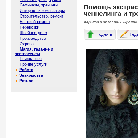
Семинары, тренинги
Помощь экстрасе
Интернет и компьютеры
ченнелинга и тр
Строительство, ремонт
Бытовой ремонт
Харьков и область / Украина
Перевозки
Швейное дело
Поднять
Ред
Производство
Охрана
Магия, гадание и
экстрасенсы
Психология
Прочие услуги
Работа
Знакомства
Разное