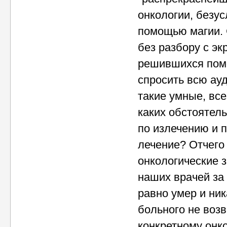
онкологии, безу
помощью магии. 
без разбору с эк
решившихся помо
спросить всю ау
такие умные, все
каких обстоятел
по излечению и п
лечение? Отчего
онкологические з
наших врачей за 
равно умер и ни
больного не воз
конкретному онк