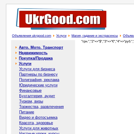
Объявления ukrgood.com
Услуги
Магия, гадание и экстрасенсы
Объявл
"грн.","2"=>"$","3"=>"€","4"=>"руб.",
Авто. Мото. Транспорт
Недвижимость
Покупка/Продажа
Услуги
Услуги для бизнеса
Партнеры по бизнесу
Полиграфия, реклама
Юридические услуги
Финансовые
Бухгалтерия, аудит
Туризм, визы
Торжества, развлечения
Питание
Видео и фотосъемка
Красота, здоровье
Услуги для животных
Частные уроки, курсы