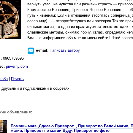
вернуть угасшие чувства или разжечь страсть — приворо
Кармическое Венчание; Приворот Черное Венчание. — обр
путь к изменам; Если в отношения вторглась соперница( 
соперницу) ; — отворот/отсушка или рассорка Так же пра
сильная магия, то одна из практикуемых мною методик - 
славянские методы, снимаю порчу, сглаз, определяю нег
Больше информации обо мне на моем сайте ! Чтоб попаст
e-mail:
Написать автору
н:
0965759595
ес:
priverny.com
лоба
|
Печать
 друзьями и подписчиками в соцсетях:
жие объявления:
Помощь мага ,Сделаю Приворот, , Приворот по Белой магии, 
магии, Приворот по магии Вуду, Приворот по фото