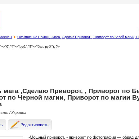
трасенсы
Объявление Помощь мага ,Сделаю Приворот, , Приворот по Белой магии, Пр
3"=>"€","4"=>"руб.","5"=>"бел. руб."); ?>
мага ,Сделаю Приворот, , Приворот по Б
т по Черной магии, Приворот по магии Ву
а
асть / Украина
ть
Редактировать
-Мощный приворот. - приворот по фотографии — обряд дл