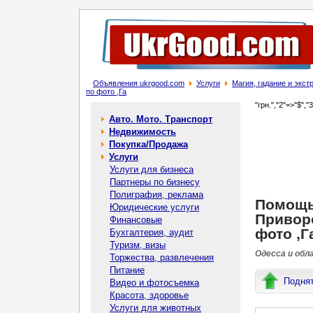
Объявления ukrgood.com
Услуги
Магия, гадание и экс
по фото ,Га
"грн.","2"=>"$","
Авто. Мото. Транспорт
Недвижимость
Покупка/Продажа
Услуги
Услуги для бизнеса
Партнеры по бизнесу
Полиграфия, реклама
Помощь 
Юридические услуги
Приворо
Финансовые
фото ,Г
Бухгалтерия, аудит
Туризм, визы
Одесса и обл
Торжества, развлечения
Питание
Подня
Видео и фотосъемка
Красота, здоровье
Услуги для животных