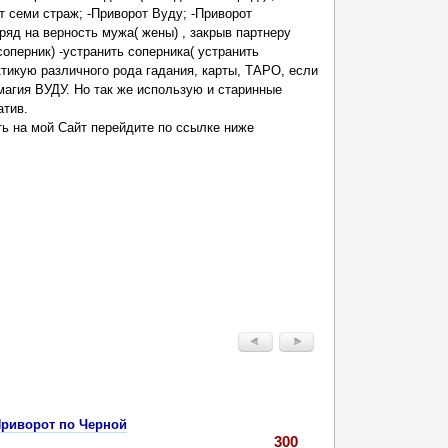
т семи страж; -Приворот Вуду; -Приворот
яд на верность мужа( жены) , закрыв партнеру
соперник) -устранить соперника( устранить
ктикую различного рода гадания, карты, ТАРО, если
магия ВУДУ. Но так же использую и старинные
атив.
ь на мой Сайт перейдите по ссылке ниже
Приворот по Черной
300