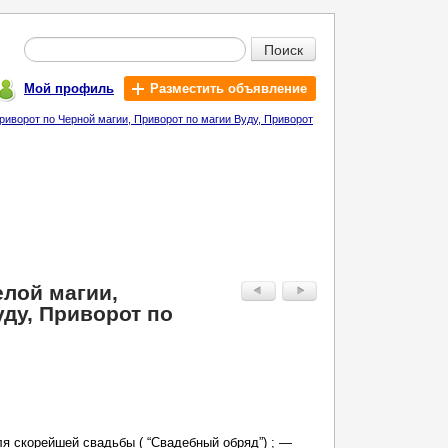
Поиск
Мой профиль
Разместить объявление
иворот по Черной магии, Приворот по магии Вуду, Приворот
елой магии,
ду, Приворот по
я скорейшей свадьбы ( “Свадебный обряд”) ; —