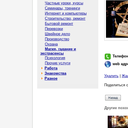
Частные уроки, курсы
Семинары, тренинги
Интернет и компьютеры
Строительство, ремонт
Бытовой ремонт
Перевозки
Швейное дело
Производство
Охрана
Магия, гадание и
экстрасенсы
Телефо
Психология
Прочие услуги
web адр
Работа
Знакомства
Удалить
|
Жа
Разное
Поделиться с
Другие похо