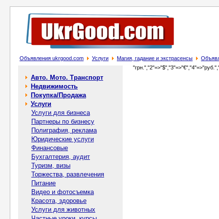
Объявления ukrgood.com
Услуги
Магия, гадание и экстрасенсы
Объявл
"грн.","2"=>"$","3"=>"€","4"=>"руб.",
Авто. Мото. Транспорт
Недвижимость
Покупка/Продажа
Услуги
Услуги для бизнеса
Партнеры по бизнесу
Полиграфия, реклама
Юридические услуги
Финансовые
Бухгалтерия, аудит
Туризм, визы
Торжества, развлечения
Питание
Видео и фотосъемка
Красота, здоровье
Услуги для животных
Частные уроки, курсы