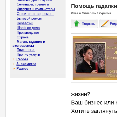
Семинары, тренинги
Помощь гадалки 
Интернет и компьютеры
Киев и Область / Украина
Строительство, ремонт
Бытовой ремонт
Перевозки
Поднять
Ред
Швейное дело
Производство
Охрана
Магия, гадание и
экстрасенсы
Психология
Прочие услуги
Работа
Знакомства
Разное
жизни?
Ваш бизнес или 
Хотите заглянут