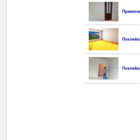
Приватн
Поклейк
Поклейк