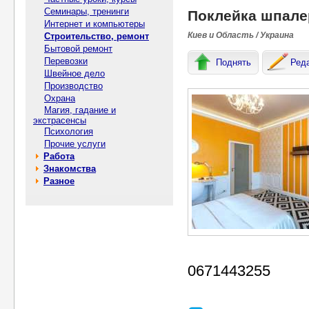
Семинары, тренинги
Поклейка шпале
Интернет и компьютеры
Киев и Область / Украина
Строительство, ремонт
Бытовой ремонт
Перевозки
Поднять
Ред
Швейное дело
Производство
Охрана
Магия, гадание и
экстрасенсы
Психология
Прочие услуги
Работа
Знакомства
Разное
0671443255