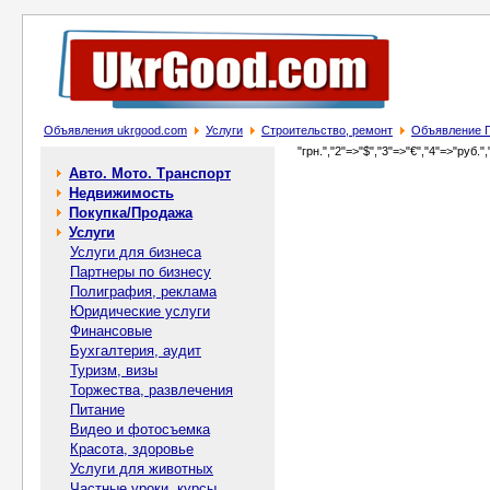
Объявления ukrgood.com
Услуги
Строительство, ремонт
Объявление П
"грн.","2"=>"$","3"=>"€","4"=>"руб.",
Авто. Мото. Транспорт
Недвижимость
Покупка/Продажа
Услуги
Услуги для бизнеса
Партнеры по бизнесу
Полиграфия, реклама
Юридические услуги
Финансовые
Бухгалтерия, аудит
Туризм, визы
Торжества, развлечения
Питание
Видео и фотосъемка
Красота, здоровье
Услуги для животных
Частные уроки, курсы