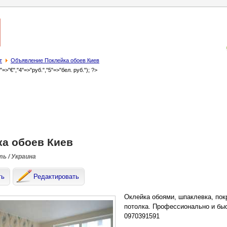
т
Объявление Поклейка обоев Киев
3"=>"€","4"=>"руб.","5"=>"бел. руб."); ?>
ка обоев Киев
ть / Украина
ть
Редактировать
Оклейка обоями, шпаклевка, покр
потолка. Профессионально и бы
0970391591