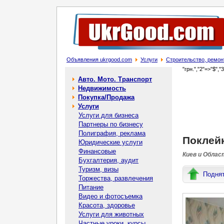
Объявления ukrgood.com
Услуги
Строительство, ремон
"грн.","2"=>"$","
Авто. Мото. Транспорт
Недвижимость
Покупка/Продажа
Услуги
Услуги для бизнеса
Партнеры по бизнесу
Полиграфия, реклама
Поклей
Юридические услуги
Финансовые
Киев и Облас
Бухгалтерия, аудит
Туризм, визы
Подня
Торжества, развлечения
Питание
Видео и фотосъемка
Красота, здоровье
Услуги для животных
Частные уроки, курсы