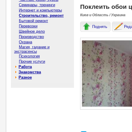
Семинары, тренинги
Поклеить обои 
Интернет и компьютеры
Киев и Область / Украина
Строительство, ремонт
Бытовой ремонт
Перевозки
Поднять
Ред
Швейное дело
Производство
Охрана
Магия, гадание и
экстрасенсы
Психология
Прочие услуги
Работа
Знакомства
Разное