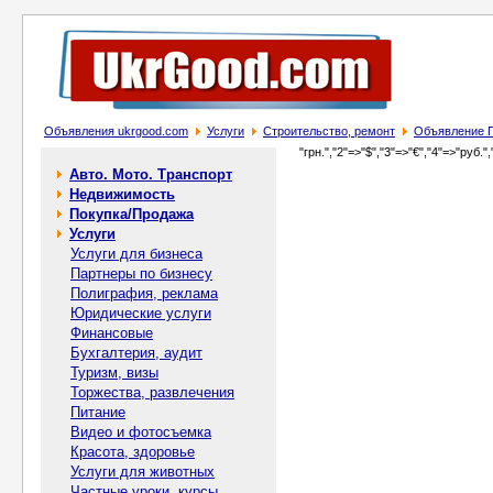
Объявления ukrgood.com
Услуги
Строительство, ремонт
Объявление П
"грн.","2"=>"$","3"=>"€","4"=>"руб.",
Авто. Мото. Транспорт
Недвижимость
Покупка/Продажа
Услуги
Услуги для бизнеса
Партнеры по бизнесу
Полиграфия, реклама
Юридические услуги
Финансовые
Бухгалтерия, аудит
Туризм, визы
Торжества, развлечения
Питание
Видео и фотосъемка
Красота, здоровье
Услуги для животных
Частные уроки, курсы