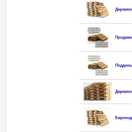
Деревян
Продажа 
Поддоны
Деревян
Европод