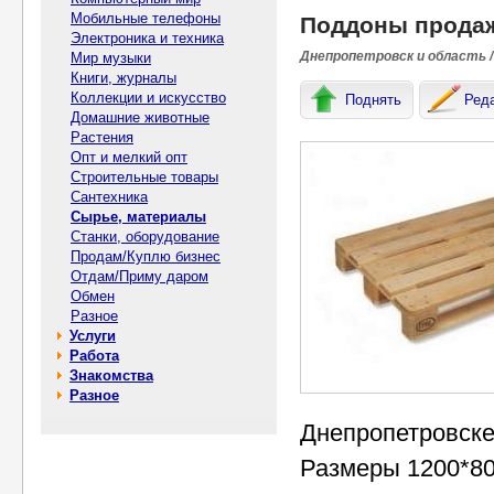
Мобильные телефоны
Поддоны продаж
Электроника и техника
Днепропетровск и область /
Мир музыки
Книги, журналы
Коллекции и искусство
Поднять
Ред
Домашние животные
Растения
Опт и мелкий опт
Строительные товары
Сантехника
Сырье, материалы
Станки, оборудование
Продам/Куплю бизнес
Отдам/Приму даром
Обмен
Разное
Услуги
Работа
Знакомства
Разное
Днепропетровске
Размеры 1200*80