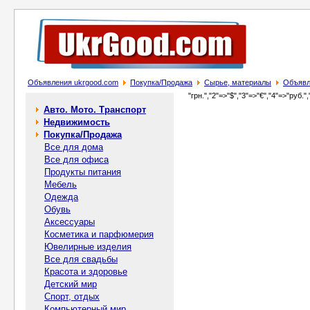
Объявления ukrgood.com
Покупка/Продажа
Сырье, материалы
Объявл
"грн.","2"=>"$","3"=>"€","4"=>"руб.",
Авто. Мото. Транспорт
Недвижимость
Покупка/Продажа
Все для дома
Все для офиса
Продукты питания
Мебель
Одежда
Обувь
Аксессуары
Косметика и парфюмерия
Ювелирные изделия
Все для свадьбы
Красота и здоровье
Детский мир
Спорт, отдых
Компьютерный мир