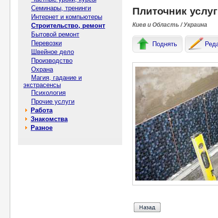
Семинары, тренинги
Плиточник услуг
Интернет и компьютеры
Киев и Область / Украина
Строительство, ремонт
Бытовой ремонт
Перевозки
Поднять
Ред
Швейное дело
Производство
Охрана
Магия, гадание и
экстрасенсы
Психология
Прочие услуги
Работа
Знакомства
Разное