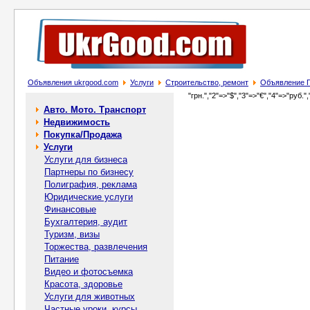
Объявления ukrgood.com
Услуги
Строительство, ремонт
Объявление П
"грн.","2"=>"$","3"=>"€","4"=>"руб.",
Авто. Мото. Транспорт
Недвижимость
Покупка/Продажа
Услуги
Услуги для бизнеса
Партнеры по бизнесу
Полиграфия, реклама
Юридические услуги
Финансовые
Бухгалтерия, аудит
Туризм, визы
Торжества, развлечения
Питание
Видео и фотосъемка
Красота, здоровье
Услуги для животных
Частные уроки, курсы