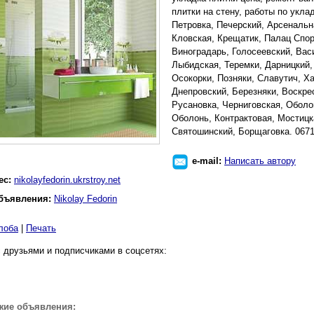
плитки на стену, работы по укла
Петровка, Печерский, Арсенальн
Кловская, Крещатик, Палац Спор
Виноградарь, Голосеевский, Вас
Лыбидская, Теремки, Дарницкий,
Осокорки, Позняки, Славутич, Х
Днепровский, Березняки, Воскре
Русановка, Черниговская, Оболо
Оболонь, Контрактовая, Мостицк
Святошинский, Борщаговка. 067
e-mail:
Написать автору
ес:
nikolayfedorin.ukrstroy.net
бъявления:
Nikolay Fedorin
лоба
|
Печать
 друзьями и подписчиками в соцсетях:
жие объявления: