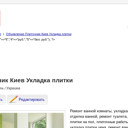
т
Объявление Плиточник Киев Укладка плитки
3"=>"€","4"=>"руб.","5"=>"бел. руб."); ?>
ик Киев Укладка плитки
ть / Украина
ть
Редактировать
Ремонт ванной комнаты, укладка
отделка ванной, ремонт туалета,
плитки на пол, плиточные работы
укладка плитки цена, ремонт ва