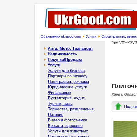
Объявления ukrgood.com
Услуги
Строительство, ремон
"грн.","2"=>"$","
Авто. Мото. Транспорт
Недвижимость
Покупка/Продажа
Услуги
Услуги для бизнеса
Партнеры по бизнесу
Полиграфия, реклама
Плиточн
Юридические услуги
Финансовые
Киев и Облас
Бухгалтерия, аудит
Туризм, визы
Подня
Торжества, развлечения
Питание
Видео и фотосъемка
Красота, здоровье
Услуги для животных
Частные уроки, курсы