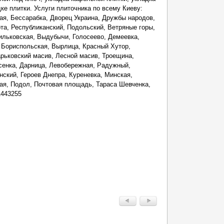
дке плитки. Услуги плиточника по всему Киеву:
ая, Бессарабка, Дворец Украина, Дружбы народов,
та, Республиканский, Подольский, Ветряные горы,
ильковская, Выдубычи, Голосеево, Демеевка,
 Бориспольская, Вырлица, Красный Хутор,
арьковский масив, Лесной масив, Троещина,
сенка, Дарница, Левобережная, Радужный,
нский, Героев Днепра, Куреневка, Минская,
ая, Подол, Почтовая площадь, Тараса Шевченка,
1443255