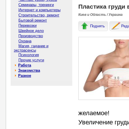
Семинары, тренинги
Пластика груди 
Интернет и компьютеры
Киев и Область / Украина
Строительство, ремонт
Бытовой ремонт
Перевозки
Поднять
Ред
Швейное дело
Производство
Охрана
Магия, гадание и
экстрасенсы
Психология
Прочие услуги
Работа
Знакомства
Разное
желаемое!
Увеличение груд