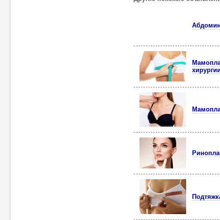
Абдомин
Мамопла
хирургии
Мамоплас
Ринопла
Подтяжка