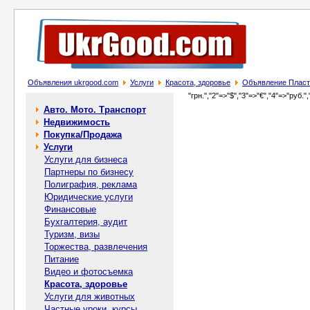
Объявления ukrgood.com
Услуги
Красота, здоровье
Объявление Пласти
"грн.","2"=>"$","3"=>"€","4"=>"руб.",
Авто. Мото. Транспорт
Недвижимость
Покупка/Продажа
Услуги
Услуги для бизнеса
Партнеры по бизнесу
Полиграфия, реклама
Юридические услуги
Финансовые
Бухгалтерия, аудит
Туризм, визы
Торжества, развлечения
Питание
Видео и фотосъемка
Красота, здоровье
Услуги для животных
Частные уроки, курсы