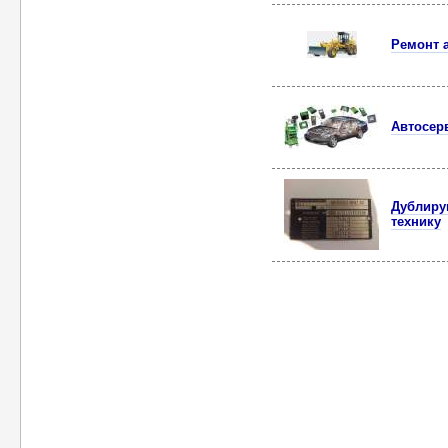
Ремонт а
Автосерв
Дублирую
технику