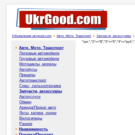
Объявления ukrgood.com
Авто. Мото. Транспорт
Запчасти, аксессуары
"грн.","2"=>"$","3"=>"€","4"=>"руб.",
Авто. Мото. Транспорт
Легковые автомобили
Грузовые автомобили
Мотоциклы, мопеды
Автобусы
Прицепы
Автотранспорт
Спец-, cельхозтехника
Запчасти, аксессуары
Автоуслуги
Обмен
Аренда/Прокат авто
Яхты, катера, лодки
Велосипеды
Разное
Недвижимость
Покупка/Продажа