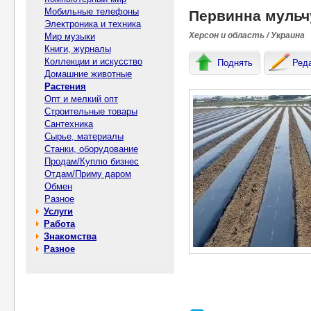
Мобильные телефоны
Первинна мульч
Электроника и техника
Херсон и область / Украина
Мир музыки
Книги, журналы
Коллекции и искусство
Поднять
Ред
Домашние животные
Растения
Опт и мелкий опт
Строительные товары
Сантехника
Сырье, материалы
Станки, оборудование
Продам/Куплю бизнес
Отдам/Приму даром
Обмен
Разное
Услуги
Работа
Знакомства
Разное