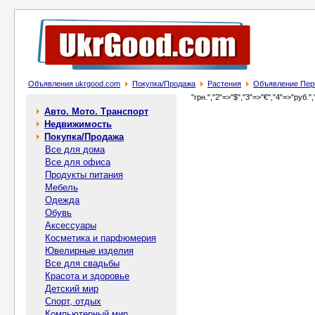
Объявления ukrgood.com
Покупка/Продажа
Растения
Объявление Перв
"грн.","2"=>"$","3"=>"€","4"=>"руб.",
Авто. Мото. Транспорт
Недвижимость
Покупка/Продажа
Все для дома
Все для офиса
Продукты питания
Мебель
Одежда
Обувь
Аксессуары
Косметика и парфюмерия
Ювелирные изделия
Все для свадьбы
Красота и здоровье
Детский мир
Спорт, отдых
Компьютерный мир