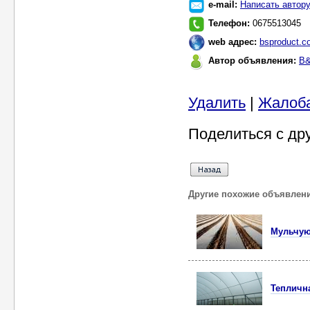
e-mail:
Написать автор
Телефон:
0675513045
web адрес:
bsproduct.c
Автор объявления:
B&
Удалить
|
Жалоб
Поделиться с др
Другие похожие объявлен
Мульчуюч
Теплична