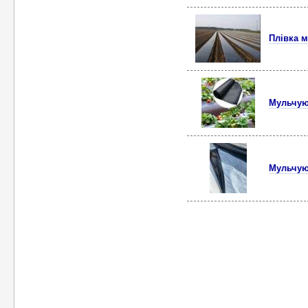
Плівка м
Мульчую
Мульчуюч