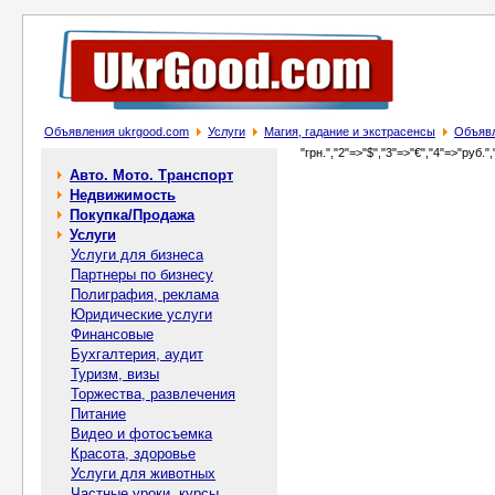
Объявления ukrgood.com
Услуги
Магия, гадание и экстрасенсы
Объявл
"грн.","2"=>"$","3"=>"€","4"=>"руб.",
Авто. Мото. Транспорт
Недвижимость
Покупка/Продажа
Услуги
Услуги для бизнеса
Партнеры по бизнесу
Полиграфия, реклама
Юридические услуги
Финансовые
Бухгалтерия, аудит
Туризм, визы
Торжества, развлечения
Питание
Видео и фотосъемка
Красота, здоровье
Услуги для животных
Частные уроки, курсы