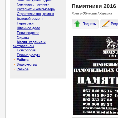
Семинары, тренинги
Памятники 2016 
Интернет и компьютеры
Киев и Область / Украина
Строительство, ремонт
Бытовой ремонт
Перевозки
Поднять
Ред
Швейное дело
Производство
Охрана
Магия, гадание и
экстрасенсы
Психология
Прочие услуги
Работа
Знакомства
Разное