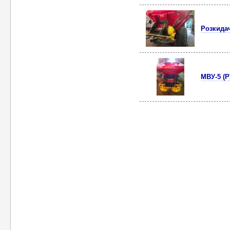
Розкидач
МВУ-5 (Р