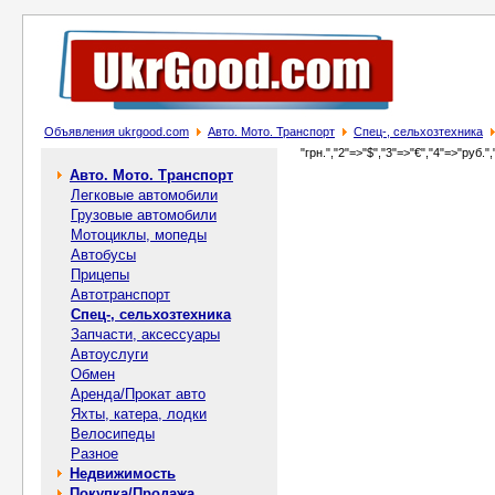
Объявления ukrgood.com
Авто. Мото. Транспорт
Спец-, cельхозтехника
"грн.","2"=>"$","3"=>"€","4"=>"руб.",
Авто. Мото. Транспорт
Легковые автомобили
Грузовые автомобили
Мотоциклы, мопеды
Автобусы
Прицепы
Автотранспорт
Спец-, cельхозтехника
Запчасти, аксессуары
Автоуслуги
Обмен
Аренда/Прокат авто
Яхты, катера, лодки
Велосипеды
Разное
Недвижимость
Покупка/Продажа