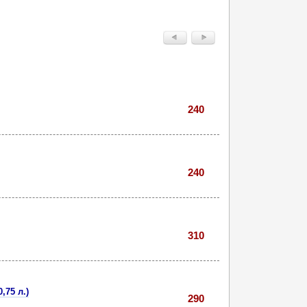
240
240
310
,75 л.)
290