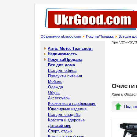
Объявления ukrgood.com
Покупка/Продажа
Все для до
"грн.","2"=>"$","
Авто. Мото. Транспорт
Недвижимость
Покупка/Продажа
Все для дома
Все для офиса
Продукты питания
Мебель
Очистит
Одежда
Обувь
Киев и Облас
Аксессуары
Косметика и парфюмерия
Подня
Ювелирные изделия
Все для свадьбы
Красота и здоровье
Детский мир
Спорт, отдых
Компьютерный мир