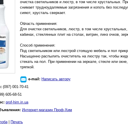
очистка светильников и люстр, в том числе хрустальных. Пр
снимает трудноудаляемые загрязнения и копоть без послед
сияют, хрусталь сверкает.
Область применения:
Для очистки светильников, люстр, в том числе хрустальных,
кабинах, стеклянных плит на столах, витрин, линз очков, зерк
Способ применения:
Под светильником или люстрой стоящую мебель и пол прик
Насыщенно распылить очиститель на люстру так, чтобы жид
стекать на пол. При применении на зеркале, стекле или окн
тряпкой.
e-mail:
Написать автору
н:
(097) 001-70-41
99) 605-68-51
ес:
prof-him.in.ua
бъявления:
Интернет-магазин Проф-Хим
лоба
|
Печать