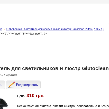
ма
Объявление Очиститель для светильников и люстр Glutoclean Pufas (750 мл.)
3"=>"€","4"=>"руб.","5"=>"бел. руб."); ?>
ель для светильников и люстр Glutoclean 
ть / Украина
ть
Редактировать
310 грн.
Цена:
Бесконтактная очистка. Чистит быстро, основательно и без 