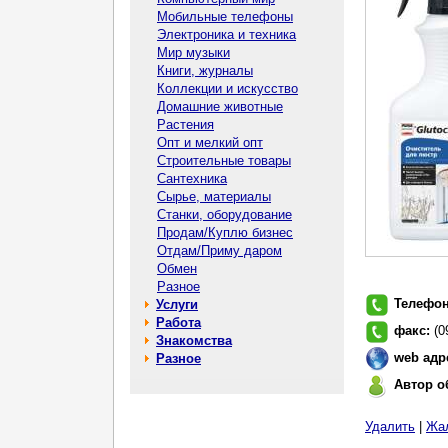
Мобильные телефоны
Электроника и техника
Мир музыки
Книги, журналы
Коллекции и искусство
Домашние животные
Растения
Опт и мелкий опт
Строительные товары
Сантехника
Сырье, материалы
Станки, оборудование
Продам/Куплю бизнес
Отдам/Приму даром
Обмен
Разное
Телефо
Услуги
Работа
факс:
(0
Знакомства
web адр
Разное
Автор о
Удалить
|
Жа