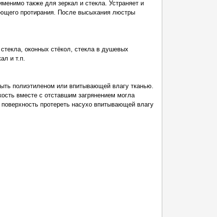
именимо также для зеркал и стекла. Устраняет и
ующего протирания. После высыхания люстры
 стекла, оконных стёкол, стекла в душевых
ал и т.п.
рыть полиэтиленом или впитывающей влагу тканью.
кость вместе с отставшим загрянением могла
е, поверхность протереть насухо впитывающей влагу