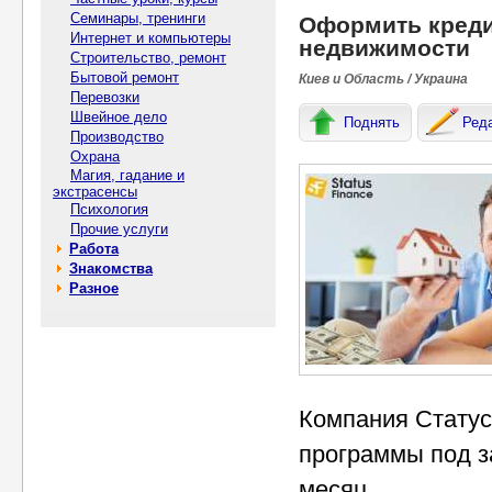
Семинары, тренинги
Оформить креди
Интернет и компьютеры
недвижимости
Строительство, ремонт
Бытовой ремонт
Киев и Область / Украина
Перевозки
Швейное дело
Поднять
Ред
Производство
Охрана
Магия, гадание и
экстрасенсы
Психология
Прочие услуги
Работа
Знакомства
Разное
Компания Статус
программы под з
месяц.