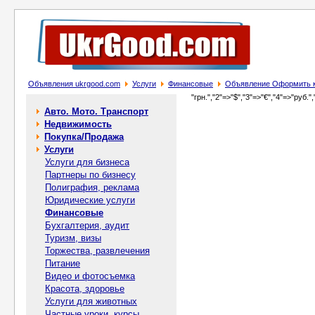
Объявления ukrgood.com
Услуги
Финансовые
Объявление Оформить к
"грн.","2"=>"$","3"=>"€","4"=>"руб.",
Авто. Мото. Транспорт
Недвижимость
Покупка/Продажа
Услуги
Услуги для бизнеса
Партнеры по бизнесу
Полиграфия, реклама
Юридические услуги
Финансовые
Бухгалтерия, аудит
Туризм, визы
Торжества, развлечения
Питание
Видео и фотосъемка
Красота, здоровье
Услуги для животных
Частные уроки, курсы