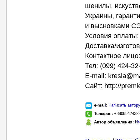
шенилы, искуств
Украины, гарант
и высновками С
Условия оплаты:
Доставка/изготов
Контактное лицо
Тел: (099) 424-32
E-mail: kresla@ma
Сайт: http://premi
e-mail:
Написать автор
Телефон:
+3809942432
Автор объявления:
Иг