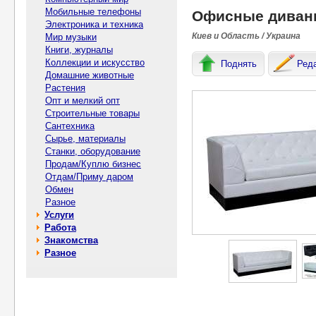
Мобильные телефоны
Офисные диван
Электроника и техника
Киев и Область / Украина
Мир музыки
Книги, журналы
Коллекции и искусство
Поднять
Ред
Домашние животные
Растения
Опт и мелкий опт
Строительные товары
Сантехника
Сырье, материалы
Станки, оборудование
Продам/Куплю бизнес
Отдам/Приму даром
Обмен
Разное
Услуги
Работа
Знакомства
Разное