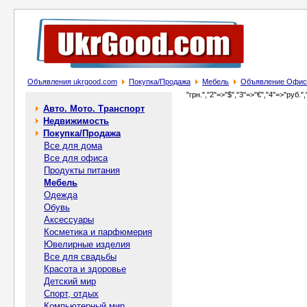
Объявления ukrgood.com
Покупка/Продажа
Мебель
Объявление Офис
"грн.","2"=>"$","3"=>"€","4"=>"руб.",
Авто. Мото. Транспорт
Недвижимость
Покупка/Продажа
Все для дома
Все для офиса
Продукты питания
Мебель
Одежда
Обувь
Аксессуары
Косметика и парфюмерия
Ювелирные изделия
Все для свадьбы
Красота и здоровье
Детский мир
Спорт, отдых
Компьютерный мир