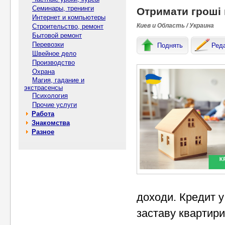
Семинары, тренинги
Отримати гроші п
Интернет и компьютеры
Киев и Область / Украина
Строительство, ремонт
Бытовой ремонт
Перевозки
Поднять
Ред
Швейное дело
Производство
Охрана
Магия, гадание и
экстрасенсы
Психология
Прочие услуги
Работа
Знакомства
Разное
доходи. Кредит у
заставу квартири 