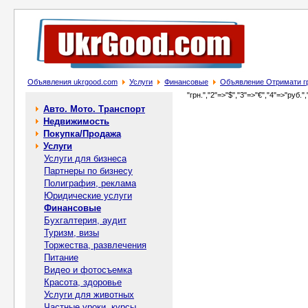
Объявления ukrgood.com
Услуги
Финансовые
Объявление Отримати гро
"грн.","2"=>"$","3"=>"€","4"=>"руб.",
Авто. Мото. Транспорт
Недвижимость
Покупка/Продажа
Услуги
Услуги для бизнеса
Партнеры по бизнесу
Полиграфия, реклама
Юридические услуги
Финансовые
Бухгалтерия, аудит
Туризм, визы
Торжества, развлечения
Питание
Видео и фотосъемка
Красота, здоровье
Услуги для животных
Частные уроки, курсы