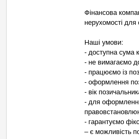
Фінансова компан
нерухомості для 
Наші умови:
- доступна сума к
- не вимагаємо д
- працюємо із по
- оформлення поз
- вік позичальник
- для оформлення
правовстановлюю
- гарантуємо фік
– є можливість п