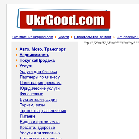
Объявления ukrgood.com
Услуги
Строительство, ремонт
Объявление О
"грн.","2"=>"$","3"=>"€","4"=>"руб.",
Авто. Мото. Транспорт
Недвижимость
Покупка/Продажа
Услуги
Услуги для бизнеса
Партнеры по бизнесу
Полиграфия, реклама
Юридические услуги
Финансовые
Бухгалтерия, аудит
Туризм, визы
Торжества, развлечения
Питание
Видео и фотосъемка
Красота, здоровье
Услуги для животных
Частные уроки, курсы