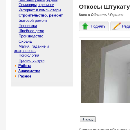
Семинары, тренинги
Откосы Штукату
Интернет и компьютеры
Киев и Область / Украина
Строительство, ремонт
Бытовой ремонт
Перевозки
Поднять
Ред
Швейное дело
Производство
Охрана
Магия, гадание и
экстрасенсы
Психология
Прочие услуги
Работа
Знакомства
Разное
Другие похожие объявлен