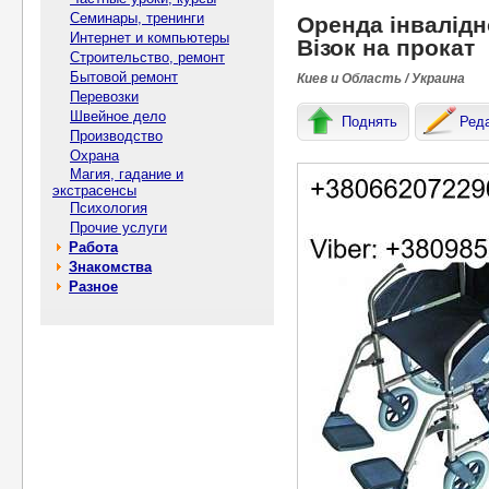
Семинары, тренинги
Оренда інвалідно
Интернет и компьютеры
Візок на прокат
Строительство, ремонт
Бытовой ремонт
Киев и Область / Украина
Перевозки
Швейное дело
Поднять
Ред
Производство
Охрана
Магия, гадание и
экстрасенсы
Психология
Прочие услуги
Работа
Знакомства
Разное