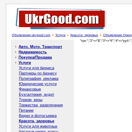
Объявления ukrgood.com
Услуги
Красота, здоровье
Объявление Оренда і
"грн.","2"=>"$","3"=>"€","4"=>"руб.",
Авто. Мото. Транспорт
Недвижимость
Покупка/Продажа
Услуги
Услуги для бизнеса
Партнеры по бизнесу
Полиграфия, реклама
Юридические услуги
Финансовые
Бухгалтерия, аудит
Туризм, визы
Торжества, развлечения
Питание
Видео и фотосъемка
Красота, здоровье
Услуги для животных
Частные уроки, курсы