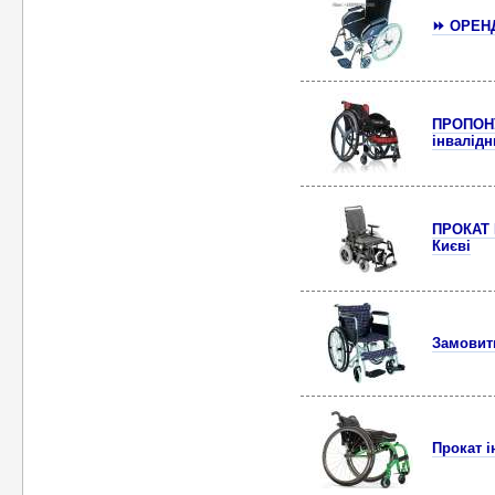
⏩ ОРЕНДА
ПРОПОНУ
інвалідн
ПРОКАТ І
Києві
Замовити
Прокат і