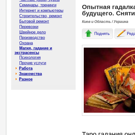
Семинары, тренинги
Опытная гадалка
Интернет и компьютеры
будущего. Сняти
Строительство, ремонт
Бытовой ремонт
Киев и Область / Украина
Перевозки
Швейное дело
Поднять
Ред
Производство
Охрана
Магия, гадание и
экстрасенсы
Психология
Прочие услуги
Работа
Знакомства
Разное
Таро гадания он