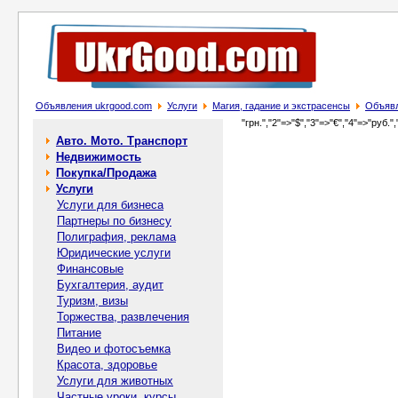
Объявления ukrgood.com
Услуги
Магия, гадание и экстрасенсы
Объявл
"грн.","2"=>"$","3"=>"€","4"=>"руб.",
Авто. Мото. Транспорт
Недвижимость
Покупка/Продажа
Услуги
Услуги для бизнеса
Партнеры по бизнесу
Полиграфия, реклама
Юридические услуги
Финансовые
Бухгалтерия, аудит
Туризм, визы
Торжества, развлечения
Питание
Видео и фотосъемка
Красота, здоровье
Услуги для животных
Частные уроки, курсы