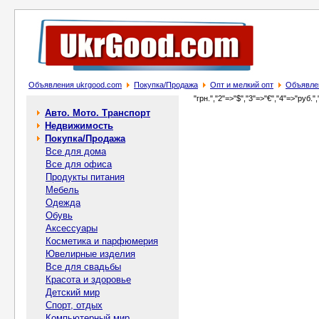
Объявления ukrgood.com
Покупка/Продажа
Опт и мелкий опт
Объявлен
"грн.","2"=>"$","3"=>"€","4"=>"руб.",
Авто. Мото. Транспорт
Недвижимость
Покупка/Продажа
Все для дома
Все для офиса
Продукты питания
Мебель
Одежда
Обувь
Аксессуары
Косметика и парфюмерия
Ювелирные изделия
Все для свадьбы
Красота и здоровье
Детский мир
Спорт, отдых
Компьютерный мир