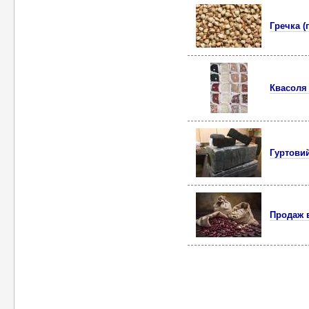
Гречка (
Квасоля 
Гуртовий
Продаж в