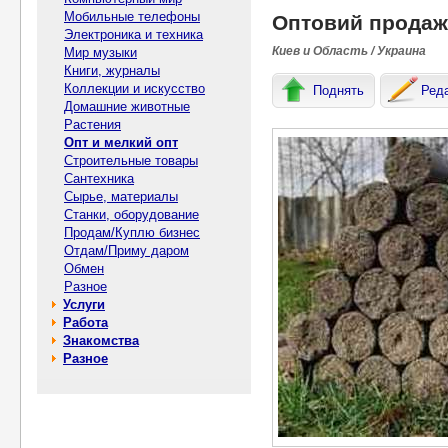
Мобильные телефоны
Оптовий продаж 
Электроника и техника
Киев и Область / Украина
Мир музыки
Книги, журналы
Коллекции и искусство
Поднять
Ред
Домашние животные
Растения
Опт и мелкий опт
Строительные товары
Сантехника
Сырье, материалы
Станки, оборудование
Продам/Куплю бизнес
Отдам/Приму даром
Обмен
Разное
Услуги
Работа
Знакомства
Разное