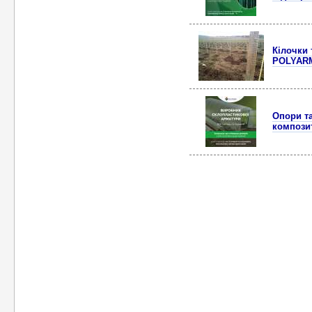
Кілочки 
POLYAR
Опори та
композит