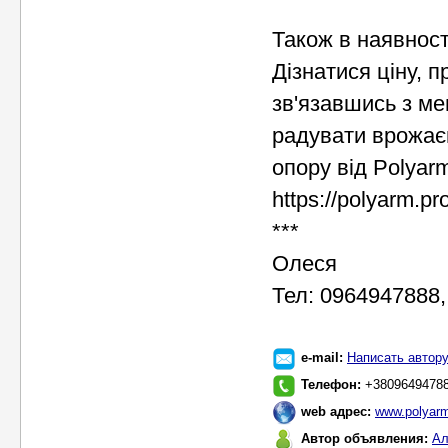
Також в наявност
Дізнатися ціну, 
зв'язавшись з м
радувати врожаєм
опору від Polyarm
https://polyarm.pr
***
Олеся
Тел: 0964947888
e-mail:
Написать автор
Телефон:
+38096494788
web адрес:
www.polyarm
Автор объявления:
Ал