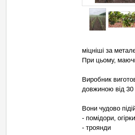
міцніші за метале
При цьому, маючи
Виробник виготов
довжиною від 30 
Вони чудово піді
- помідори, огірк
- троянди