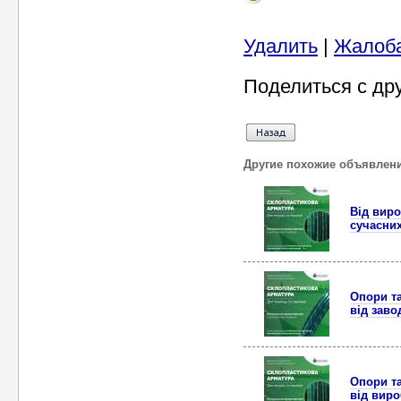
Удалить
|
Жалоб
Поделиться с др
Другие похожие объявлен
Від виро
сучасни
Опори та
від зав
Опори та
від вир