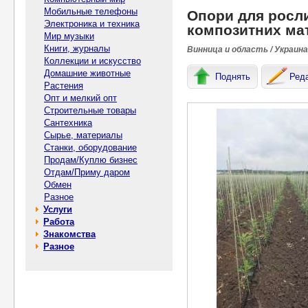
Мобильные телефоны
Опори для росли
Электроника и техника
композитних мат
Мир музыки
Книги, журналы
Винница и область / Украина
Коллекции и искусство
Домашние животные
Поднять
Ред
Растения
Опт и мелкий опт
Строительные товары
Сантехника
Сырье, материалы
Станки, оборудование
Продам/Куплю бизнес
Отдам/Приму даром
Обмен
Разное
Услуги
Работа
Знакомства
Разное