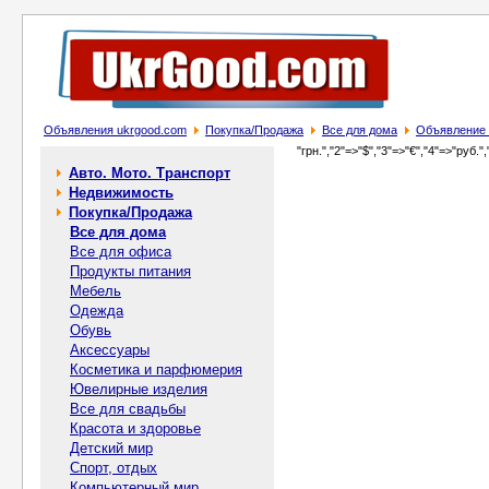
Объявления ukrgood.com
Покупка/Продажа
Все для дома
Объявление О
"грн.","2"=>"$","3"=>"€","4"=>"руб.",
Авто. Мото. Транспорт
Недвижимость
Покупка/Продажа
Все для дома
Все для офиса
Продукты питания
Мебель
Одежда
Обувь
Аксессуары
Косметика и парфюмерия
Ювелирные изделия
Все для свадьбы
Красота и здоровье
Детский мир
Спорт, отдых
Компьютерный мир