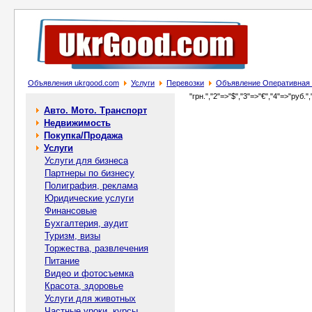
Объявления ukrgood.com
Услуги
Перевозки
Объявление Оперативная п
"грн.","2"=>"$","3"=>"€","4"=>"руб.",
Авто. Мото. Транспорт
Недвижимость
Покупка/Продажа
Услуги
Услуги для бизнеса
Партнеры по бизнесу
Полиграфия, реклама
Юридические услуги
Финансовые
Бухгалтерия, аудит
Туризм, визы
Торжества, развлечения
Питание
Видео и фотосъемка
Красота, здоровье
Услуги для животных
Частные уроки, курсы