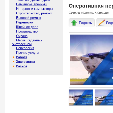
Семинары, тренинги
Оперативная пе
Интернет и компьютеры
Сумы и область / Украина
Строительство, ремонт
Бытовой ремонт
Перевозки
Поднять
Ред
Швейное дело
Производство
Охрана
Магия, гадание и
экстрасенсы
Психология
Прочие услуги
Работа
Знакомства
Разное