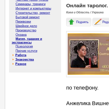
Семинары, тренинги
Онлайн таролог.
Интернет и компьютеры
Киев и Область / Украина
Строительство, ремонт
Бытовой ремонт
Перевозки
Поднять
Ред
Швейное дело
Производство
Охрана
Магия, гадание и
экстрасенсы
Психология
Прочие услуги
Работа
Знакомства
Разное
по телефону.
Анжелика Вишнев