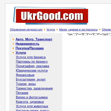
Объявления ukrgood.com
Услуги
Магия, гадание и экстрасенсы
Объявл
"грн.","2"=>"$","3"=>"€","4"=>"руб.",
Авто. Мото. Транспорт
Недвижимость
Покупка/Продажа
Услуги
Услуги для бизнеса
Партнеры по бизнесу
Полиграфия, реклама
Юридические услуги
Финансовые
Бухгалтерия, аудит
Туризм, визы
Торжества, развлечения
Питание
Видео и фотосъемка
Красота, здоровье
Услуги для животных
Частные уроки, курсы