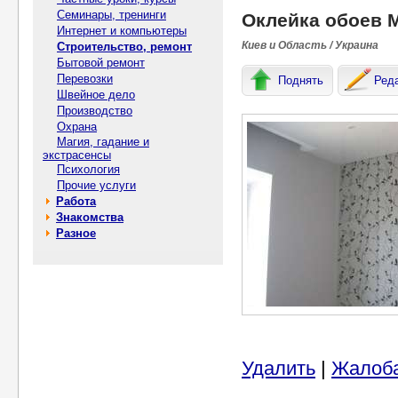
Семинары, тренинги
Оклейка обоев 
Интернет и компьютеры
Киев и Область / Украина
Строительство, ремонт
Бытовой ремонт
Перевозки
Поднять
Ред
Швейное дело
Производство
Охрана
Магия, гадание и
экстрасенсы
Психология
Прочие услуги
Работа
Знакомства
Разное
Удалить
|
Жалоб