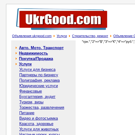
Объявления ukrgood.com
Услуги
Строительство, ремонт
Объявление О
"грн.","2"=>"$","3"=>"€","4"=>"руб.",
Авто. Мото. Транспорт
Недвижимость
Покупка/Продажа
Услуги
Услуги для бизнеса
Партнеры по бизнесу
Полиграфия, реклама
Юридические услуги
Финансовые
Бухгалтерия, аудит
Туризм, визы
Торжества, развлечения
Питание
Видео и фотосъемка
Красота, здоровье
Услуги для животных
Частные уроки, курсы