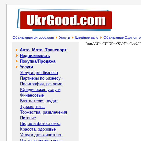
Объявления ukrgood.com
Услуги
Швейное дело
Объявление Одяг опт
"грн.","2"=>"$","3"=>"€","4"=>"руб.",
Авто. Мото. Транспорт
Недвижимость
Покупка/Продажа
Услуги
Услуги для бизнеса
Партнеры по бизнесу
Полиграфия, реклама
Юридические услуги
Финансовые
Бухгалтерия, аудит
Туризм, визы
Торжества, развлечения
Питание
Видео и фотосъемка
Красота, здоровье
Услуги для животных
Частные уроки, курсы