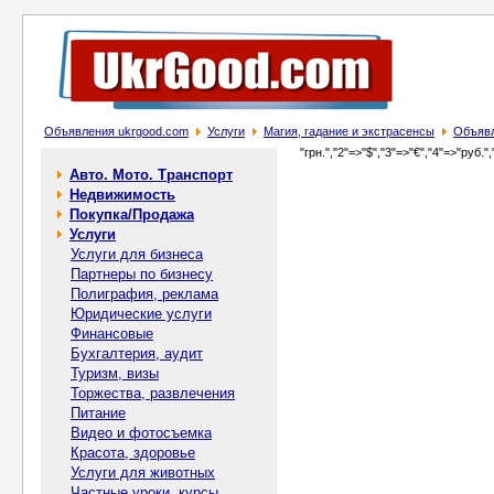
Объявления ukrgood.com
Услуги
Магия, гадание и экстрасенсы
Объявл
"грн.","2"=>"$","3"=>"€","4"=>"руб.",
Авто. Мото. Транспорт
Недвижимость
Покупка/Продажа
Услуги
Услуги для бизнеса
Партнеры по бизнесу
Полиграфия, реклама
Юридические услуги
Финансовые
Бухгалтерия, аудит
Туризм, визы
Торжества, развлечения
Питание
Видео и фотосъемка
Красота, здоровье
Услуги для животных
Частные уроки, курсы