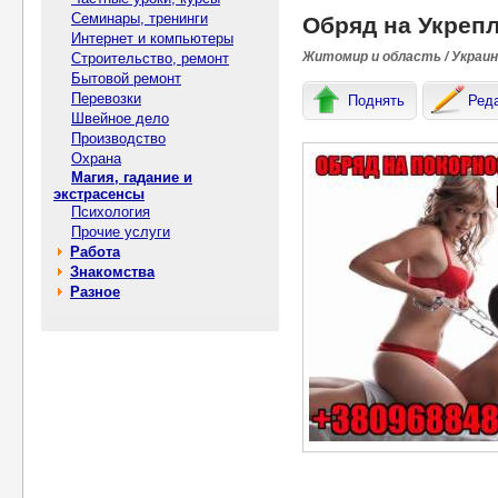
Семинары, тренинги
Обряд на Укреп
Интернет и компьютеры
Житомир и область / Украи
Строительство, ремонт
Бытовой ремонт
Перевозки
Поднять
Ред
Швейное дело
Производство
Охрана
Магия, гадание и
экстрасенсы
Психология
Прочие услуги
Работа
Знакомства
Разное