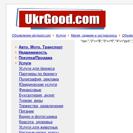
Объявления ukrgood.com
Услуги
Магия, гадание и экстрасенсы
Объявл
"грн.","2"=>"$","3"=>"€","4"=>"руб.",
Авто. Мото. Транспорт
Недвижимость
Покупка/Продажа
Услуги
Услуги для бизнеса
Партнеры по бизнесу
Полиграфия, реклама
Юридические услуги
Финансовые
Бухгалтерия, аудит
Туризм, визы
Торжества, развлечения
Питание
Видео и фотосъемка
Красота, здоровье
Услуги для животных
Частные уроки, курсы