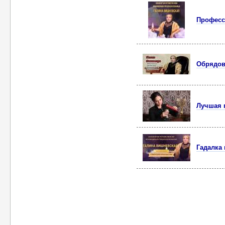
Професс
Обрядов
Лучшая 
Гадалка