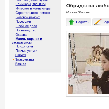
Семинары, тренинги
Обряды на люб
Интернет и компьютеры
Москва / Россия
Строительство, ремонт
Бытовой ремонт
Перевозки
Поднять
Ред
Швейное дело
Производство
Охрана
Магия, гадание и
экстрасенсы
Психология
Прочие услуги
Работа
Знакомства
Разное