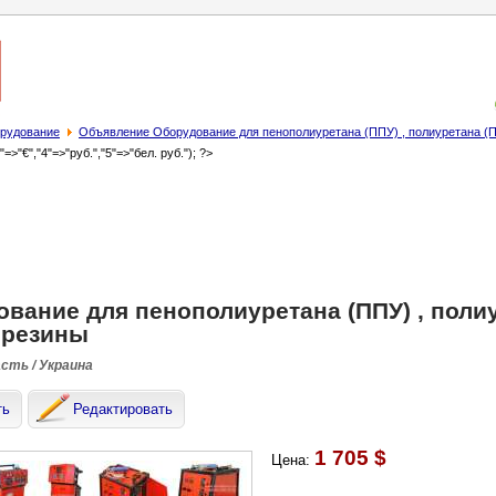
орудование
Объявление Оборудование для пенополиуретана (ППУ) , полиуретана (П
3"=>"€","4"=>"руб.","5"=>"бел. руб."); ?>
вание для пенополиуретана (ППУ) , полиу
 резины
асть / Украина
ть
Редактировать
1 705 $
Цена: