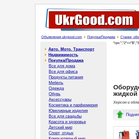
Объявления ukrgood.com
Покупка/Продажа
Станки, об
"грн.","2"=>"$","
Авто. Мото. Транспорт
Недвижимость
Покупка/Продажа
Все для дома
Все для офиса
Продукты питания
Мебель
Оборудо
Одежда
жидкой
Обувь
Аксессуары
Херсон и обл
Косметика и парфюмерия
Ювелирные изделия
Подня
Все для свадьбы
Красота и здоровье
Детский мир
Спорт, отдых
Компьютерный мир