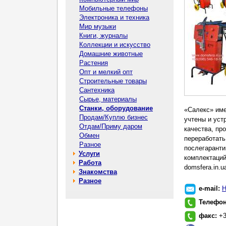
Мобильные телефоны
Электроника и техника
Мир музыки
Книги, журналы
Коллекции и искусство
Домашние животные
Растения
Опт и мелкий опт
Строительные товары
Сантехника
Сырье, материалы
Станки, оборудование
«Салекс» име
Продам/Куплю бизнес
учтены и уст
Отдам/Приму даром
качества, пр
Обмен
переработать
Разное
послегаранти
Услуги
комплектаций
Работа
domsfera.in.u
Знакомства
Разное
e-mail:
Н
Телефо
факс:
+