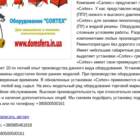
Компания «Салекс» предлагает 
«Cortex». У нас представлен мо
(ППУ) низкого и высокого давле
«Cortex» для заливки пенополиу
(ПУ) и жидкой резины. Оборудова
сложным условиям работы. Разр
компонентами любых производите
Ремонтопригодно без дорогого с
Имеет небольшие габаритные раз
выделяет установки «Cortex» ср
«Cortex» имеет свои преимущест
ет 10-ти летний опыт производства данного вида оборудования. Установ
ранены недостатки более ранних моделей. При производстве оборудова
оверенные временем. В обновленных установках «Cortex» применяются 
 любой вид сырья. На весь модельный ряд оборудования торговой марки
йное обслуживание. Высокая производительность при относительно низк
 и наличия дополнительных опций. Мы сможем подобрать установку по
a или по телефону ‎‎+380500500161
аписать автору
н:
+380985461818
380500500161