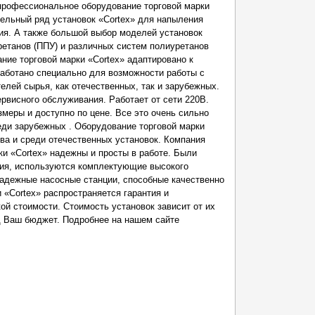
профессиональное оборудование торговой марки
дельный ряд установок «Cortex» для напыления
ния. А также большой выбор моделей установок
ретанов (ППУ) и различных систем полиуретанов
ние торговой марки «Cortex» адаптировано к
аботано специально для возможности работы с
лей сырья, как отечественных, так и зарубежных.
ервисного обслуживания. Работает от сети 220В.
меры и доступно по цене. Все это очень сильно
еди зарубежных . Оборудование торговой марки
ва и среди отечественных установок. Компания
ки «Cortex» надежны и просты в работе. Были
ния, используются комплектующие высокого
надежные насосные станции, способные качественно
 «Cortex» распространяется гарантия и
ой стоимости. Стоимость установок зависит от их
д Ваш бюджет. Подробнее на нашем сайте