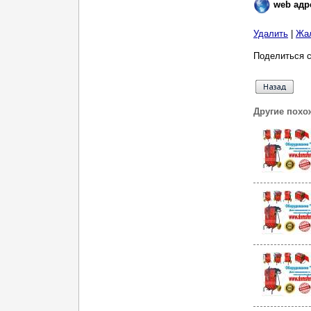
web адр
Удалить
|
Жа
Поделиться с
Другие похо