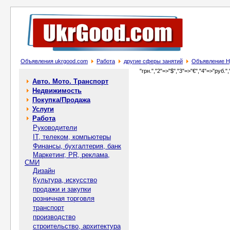
Объявления ukrgood.com
Работа
другие сферы занятий
Объявление Н
"грн.","2"=>"$","3"=>"€","4"=>"руб.",
Авто. Мото. Транспорт
Недвижимость
Покупка/Продажа
Услуги
Работа
Руководители
IT, телеком, компьютеры
Финансы, бухгалтерия, банк
Маркетинг, PR, реклама,
СМИ
Дизайн
Культура, искусство
продажи и закупки
розничная торговля
транспорт
производство
строительство, архитектура