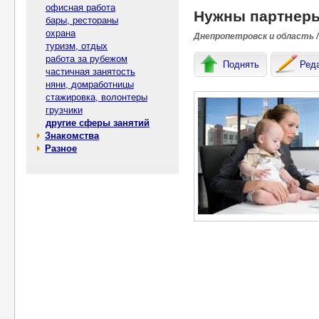
офисная работа
Нужны партнеры
бары, рестораны
охрана
Днепропетровск и область /
туризм, отдых
работа за рубежом
Поднять
Ред
частичная занятость
няни, домработницы
стажировка, волонтеры
грузчики
другие сферы занятий
Знакомства
Разное