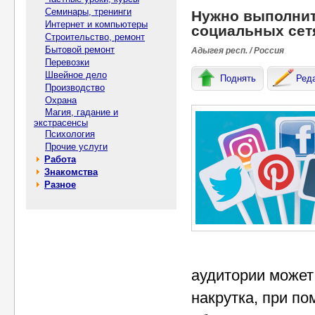
Семинары, тренинги
Нужно выполнит
Интернет и компьютеры
социальных сет
Строительство, ремонт
Бытовой ремонт
Адыгея респ. / Россия
Перевозки
Швейное дело
Поднять
Ред
Производство
Охрана
Магия, гадание и
экстрасенсы
Психология
Прочие услуги
Работа
Знакомства
Разное
аудитории может
накрутка, при п