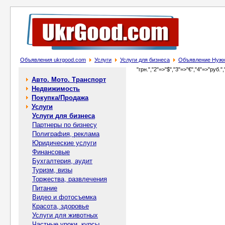
Объявления ukrgood.com
Услуги
Услуги для бизнеса
Объявление Нужн
"грн.","2"=>"$","3"=>"€","4"=>"руб.",
Авто. Мото. Транспорт
Недвижимость
Покупка/Продажа
Услуги
Услуги для бизнеса
Партнеры по бизнесу
Полиграфия, реклама
Юридические услуги
Финансовые
Бухгалтерия, аудит
Туризм, визы
Торжества, развлечения
Питание
Видео и фотосъемка
Красота, здоровье
Услуги для животных
Частные уроки, курсы