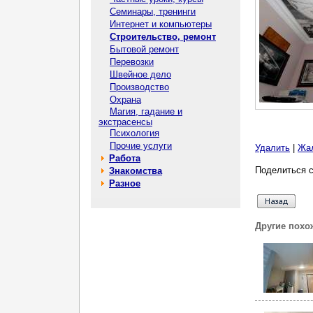
Семинары, тренинги
Интернет и компьютеры
Строительство, ремонт
Бытовой ремонт
Перевозки
Швейное дело
Производство
Охрана
Магия, гадание и
экстрасенсы
Психология
Прочие услуги
Удалить
|
Жа
Работа
Поделиться с
Знакомства
Разное
Другие похо