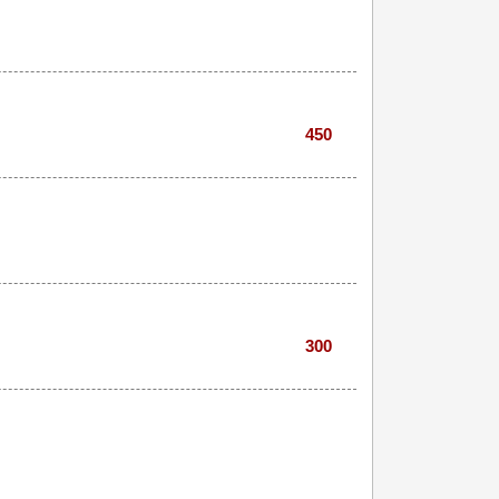
450
300