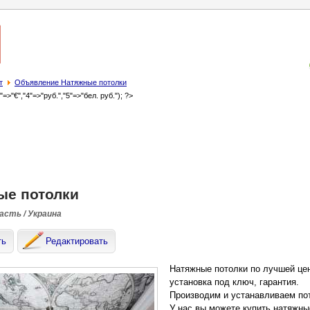
т
Объявление Натяжные потолки
3"=>"€","4"=>"руб.","5"=>"бел. руб."); ?>
ые потолки
асть / Украина
ть
Редактировать
Натяжные потолки по лучшей цен
установка под ключ, гарантия.
Производим и устанавливаем пот
У нас вы можете купить натяжны