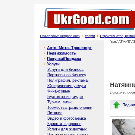
Объявления ukrgood.com
Услуги
Строительство, ремон
"грн.","2"=>"$","
Авто. Мото. Транспорт
Недвижимость
Покупка/Продажа
Услуги
Услуги для бизнеса
Партнеры по бизнесу
Полиграфия, реклама
Натяжн
Юридические услуги
Финансовые
Луганск и обл
Бухгалтерия, аудит
Туризм, визы
Подня
Торжества, развлечения
Питание
Видео и фотосъемка
Красота, здоровье
Услуги для животных
Частные уроки, курсы