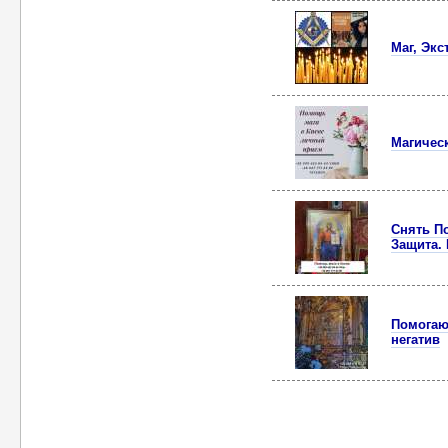
Маг, Экс
Мaгичес
Снять П
Защита. 
Помогаю
негатив