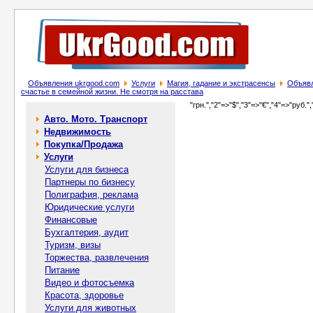
Объявления ukrgood.com
Услуги
Магия, гадание и экстрасенсы
Объявл
счастье в семейной жизни. Не смотря на расстава
"грн.","2"=>"$","3"=>"€","4"=>"руб.",
Авто. Мото. Транспорт
Недвижимость
Покупка/Продажа
Услуги
Услуги для бизнеса
Партнеры по бизнесу
Полиграфия, реклама
Юридические услуги
Финансовые
Бухгалтерия, аудит
Туризм, визы
Торжества, развлечения
Питание
Видео и фотосъемка
Красота, здоровье
Услуги для животных