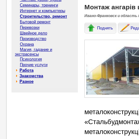
Семинары, тренинги
Монтаж ангарів 
Интернет и компьютеры
Ивано-Франковск и область /
Строительство, ремонт
Бытовой ремонт
Перевозки
Поднять
Ред
Швейное дело
Производство
Охрана
Магия, гадание и
экстрасенсы
Психология
Прочие услуги
Работа
Знакомства
Разное
металоконструкці
«Стальбудмонтаж
металоконструкці