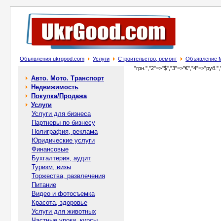
Объявления ukrgood.com
Услуги
Строительство, ремонт
Объявление М
"грн.","2"=>"$","3"=>"€","4"=>"руб.",
Авто. Мото. Транспорт
Недвижимость
Покупка/Продажа
Услуги
Услуги для бизнеса
Партнеры по бизнесу
Полиграфия, реклама
Юридические услуги
Финансовые
Бухгалтерия, аудит
Туризм, визы
Торжества, развлечения
Питание
Видео и фотосъемка
Красота, здоровье
Услуги для животных
Частные уроки, курсы