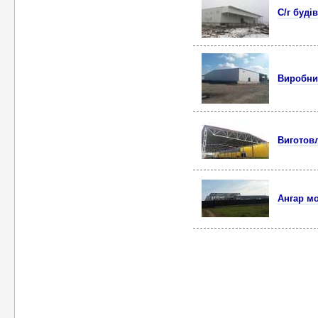
С/г буді
Виробни
Виготовл
Ангар мо