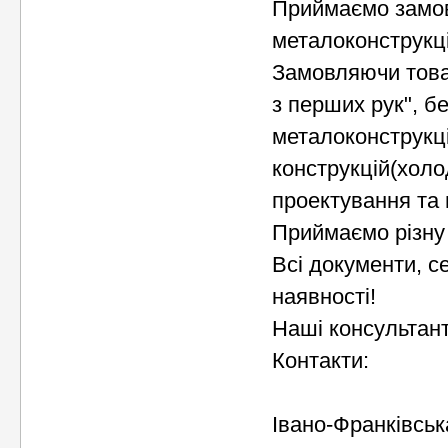
Приймаємо замов
металоконструкці
Замовляючи това
з перших рук", б
металоконструкці
конструкцій(холо
проектування та
Приймаємо різну
Всі документи, с
наявності!
Наші консультант
Контакти:
Івано-Франківськ