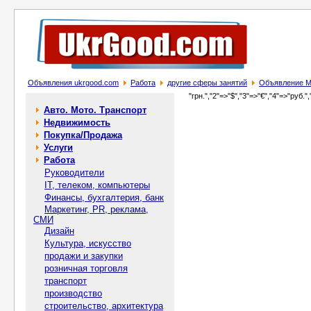
Объявления ukrgood.com
Работа
другие сферы занятий
Объявление М
"грн.","2"=>"$","3"=>"€","4"=>"руб.",
Авто. Мото. Транспорт
Недвижимость
Покупка/Продажа
Услуги
Работа
Руководители
IT, телеком, компьютеры
Финансы, бухгалтерия, банк
Маркетинг, PR, реклама,
СМИ
Дизайн
Культура, искусство
продажи и закупки
розничная торговля
транспорт
производство
строительство, архитектура