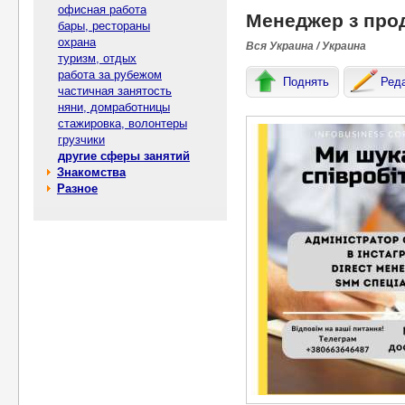
офисная работа
Менеджер з про
бары, рестораны
охрана
Вся Украина / Украина
туризм, отдых
работа за рубежом
Поднять
Ред
частичная занятость
няни, домработницы
стажировка, волонтеры
грузчики
другие сферы занятий
Знакомства
Разное