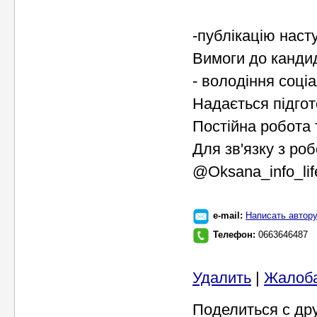
-публікацію наст
Вимоги до канди
- володіння соці
Надається підгот
Постійна робота 
Для зв'язку з р
@Oksana_info_lif
e-mail:
Написать автор
Телефон:
0663646487
Удалить
|
Жалоб
Поделиться с др