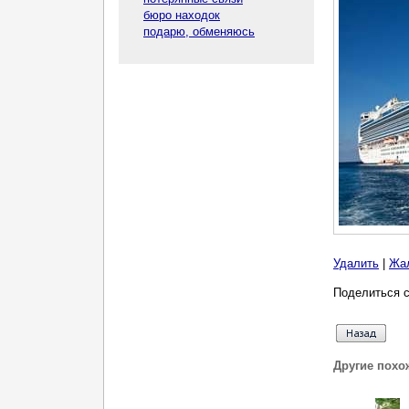
бюро находок
подарю, обменяюсь
Удалить
|
Жа
Поделиться с
Другие похо