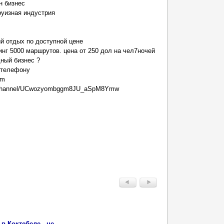
н бизнес
уизная индустрия
й отдых по доступной цене
инг 5000 маршрутов. цена от 250 дол на чел7ночей
ный бизнес ?
 телефону
om
m/channel/UCwozyombggm8JU_aSpM8Ymw
 Коктебеле - не