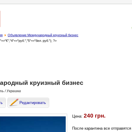
ия
Объявление Международный круизный бизнес
3"=>"€","4"=>"руб.","5"=>"бел. руб."); ?>
ародный круизный бизнес
ть / Украина
ть
Редактировать
240 грн.
Цена:
После карантина все отправятся 