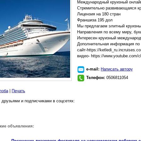
Международный круизный онлай
Стремительно развивающаяся кр
Лицензия на 180 стран
Франшиза 195 дол
Мы предлагаем элитный круизны
Направления по всему миру, бук
Интересен круизный международ
Дополнительная информация по
сайт-https://ketledi_ru.incruises.c
видео- https://www.youtube.co
e-mail:
Написать автору
Телефон:
0506811054
лоба
|
Печать
 друзьями и подписчиками в соцсетях:
жие объявления:
Посещение джазового фестиваля на черноморском побережье в