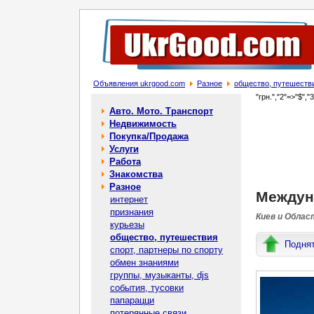
Объявления ukrgood.com
Разное
общество, путешеств
"грн.","2"=>"$","
Авто. Мото. Транспорт
Недвижимость
Покупка/Продажа
Услуги
Работа
Знакомства
Разное
Междун
интернет
признания
Киев и Облас
курьезы
общество, путешествия
Подня
спорт, партнеры по спорту
обмен знаниями
группы, музыканты, djs
события, тусовки
папарацци
потерянные связи