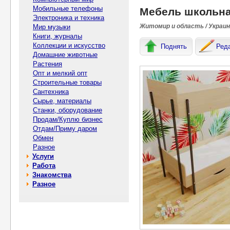
Мобильные телефоны
Мебель школьна
Электроника и техника
Житомир и область / Украи
Мир музыки
Книги, журналы
Коллекции и искусство
Поднять
Ред
Домашние животные
Растения
Опт и мелкий опт
Строительные товары
Сантехника
Сырье, материалы
Станки, оборудование
Продам/Куплю бизнес
Отдам/Приму даром
Обмен
Разное
Услуги
Работа
Знакомства
Разное