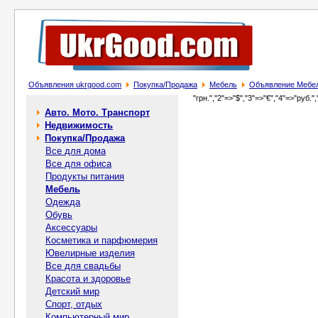
Объявления ukrgood.com
Покупка/Продажа
Мебель
Объявление Мебел
"грн.","2"=>"$","3"=>"€","4"=>"руб.",
Авто. Мото. Транспорт
Недвижимость
Покупка/Продажа
Все для дома
Все для офиса
Продукты питания
Мебель
Одежда
Обувь
Аксессуары
Косметика и парфюмерия
Ювелирные изделия
Все для свадьбы
Красота и здоровье
Детский мир
Спорт, отдых
Компьютерный мир