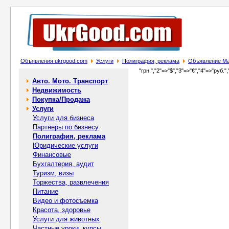
Объявления ukrgood.com
Услуги
Полиграфия, реклама
Объявление Ма
"грн.","2"=>"$","3"=>"€","4"=>"руб.",
Авто. Мото. Транспорт
Недвижимость
Покупка/Продажа
Услуги
Услуги для бизнеса
Партнеры по бизнесу
Полиграфия, реклама
Юридические услуги
Финансовые
Бухгалтерия, аудит
Туризм, визы
Торжества, развлечения
Питание
Видео и фотосъемка
Красота, здоровье
Услуги для животных
Частные уроки, курсы