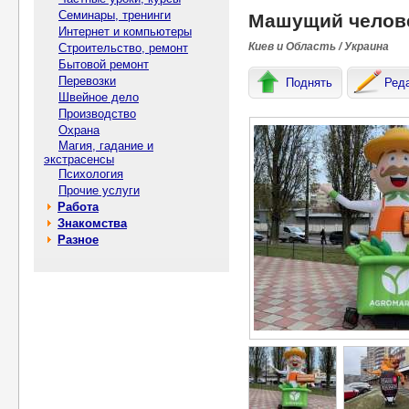
Семинары, тренинги
Машущий челове
Интернет и компьютеры
Киев и Область / Украина
Строительство, ремонт
Бытовой ремонт
Перевозки
Поднять
Ред
Швейное дело
Производство
Охрана
Магия, гадание и
экстрасенсы
Психология
Прочие услуги
Работа
Знакомства
Разное