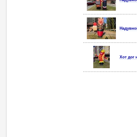
Надувно
Хот дог