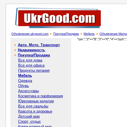
Объявления ukrgood.com
Покупка/Продажа
Мебель
Объявление Матр
"грн.","2"=>"$","3"=>"€","4"=>"руб.",
Авто. Мото. Транспорт
Недвижимость
Покупка/Продажа
Все для дома
Все для офиса
Продукты питания
Мебель
Одежда
Обувь
Аксессуары
Косметика и парфюмерия
Ювелирные изделия
Все для свадьбы
Красота и здоровье
Детский мир
Спорт, отдых
Компьютерный мир