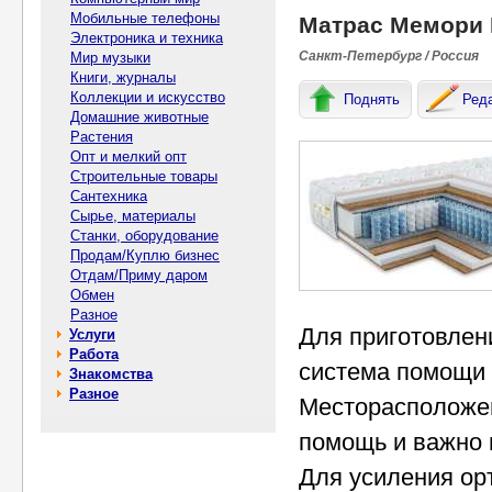
Мобильные телефоны
Матрас Мемори 
Электроника и техника
Санкт-Петербург / Россия
Мир музыки
Книги, журналы
Коллекции и искусство
Поднять
Ред
Домашние животные
Растения
Опт и мелкий опт
Строительные товары
Сантехника
Сырье, материалы
Станки, оборудование
Продам/Куплю бизнес
Отдам/Приму даром
Обмен
Разное
Для приготовлен
Услуги
Работа
система помощи
Знакомства
Разное
Месторасположен
помощь и важно 
Для усиления ор