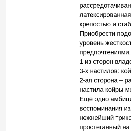
рассредотачиван
латексированная
крепостью и ста
Приобрести подо
уровень жесткос
предпочтениями.
1 из сторон влад
3-х настилов: ко
2-ая сторона – р
настила койры м
Ещё одно амбици
воспоминания из
нежнейший трико
простеганный на