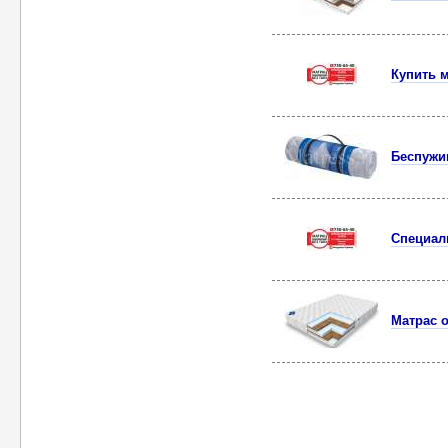
Купить м
Беспужи
Специал
Матрас о