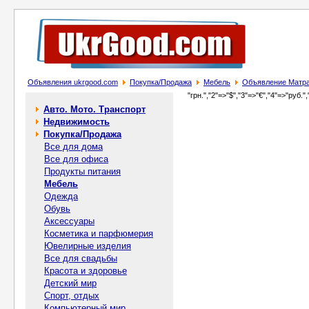
Объявления ukrgood.com
Покупка/Продажа
Мебель
Объявление Матра
"грн.","2"=>"$","3"=>"€","4"=>"руб.",
Авто. Мото. Транспорт
Недвижимость
Покупка/Продажа
Все для дома
Все для офиса
Продукты питания
Мебель
Одежда
Обувь
Аксессуары
Косметика и парфюмерия
Ювелирные изделия
Все для свадьбы
Красота и здоровье
Детский мир
Спорт, отдых
Компьютерный мир