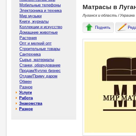
Мобильные телефоны
Матрасы в Луга
Электроника и техника
Луганск и область / Украина
Мир музыки
Книги, журналы
Коллекции и искусство
Поднять
Ред
Домашние животные
Растения
Опт и мелкий опт
Строительные товары
Сантехника
Сырье, материалы
Станки, оборудование
Продам/Куплю бизнес
Отдам/Приму даром
Обмен
Разное
Услуги
Работа
Знакомства
Разное