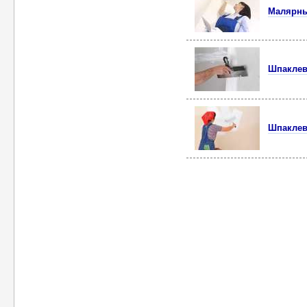
Малярны
Шпаклев
Шпаклев