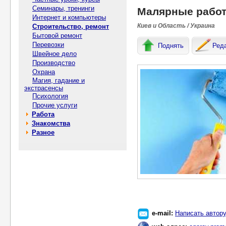
Семинары, тренинги
Малярные работ
Интернет и компьютеры
Киев и Область / Украина
Строительство, ремонт
Бытовой ремонт
Перевозки
Поднять
Ред
Швейное дело
Производство
Охрана
Магия, гадание и
экстрасенсы
Психология
Прочие услуги
Работа
Знакомства
Разное
e-mail:
Написать автор