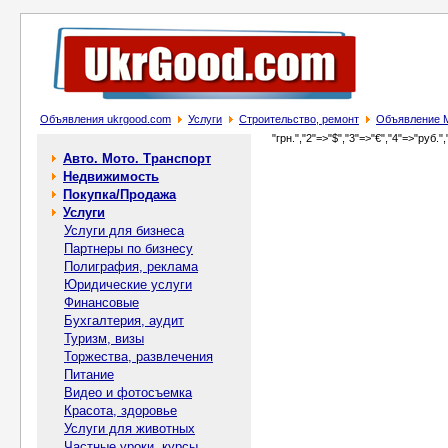
Объявления ukrgood.com
Услуги
Строительство, ремонт
Объявление 
"грн.","2"=>"$","3"=>"€","4"=>"руб.",
Авто. Мото. Транспорт
Недвижимость
Покупка/Продажа
Услуги
Услуги для бизнеса
Партнеры по бизнесу
Полиграфия, реклама
Юридические услуги
Финансовые
Бухгалтерия, аудит
Туризм, визы
Торжества, развлечения
Питание
Видео и фотосъемка
Красота, здоровье
Услуги для животных
Частные уроки, курсы