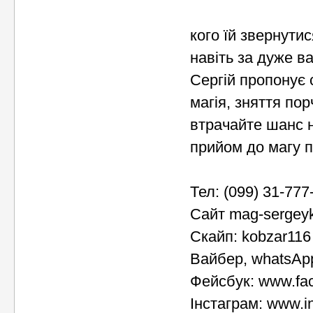
кого їй звернутис
навіть за дуже ва
Сергій пропонує 
магія, зняття пор
втрачайте шанс н
прийом до магу п
Тел: (099) 31-777
Сайт mag-sergey
Скайп: kobzar116
Вайбер, whatsAp
Фейсбук: www.fa
Інстаграм: www.i