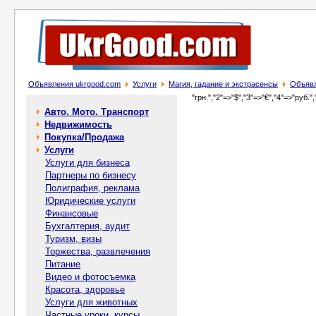
Объявления ukrgood.com
Услуги
Магия, гадание и экстрасенсы
Объявл
"грн.","2"=>"$","3"=>"€","4"=>"руб.",
Авто. Мото. Транспорт
Недвижимость
Покупка/Продажа
Услуги
Услуги для бизнеса
Партнеры по бизнесу
Полиграфия, реклама
Юридические услуги
Финансовые
Бухгалтерия, аудит
Туризм, визы
Торжества, развлечения
Питание
Видео и фотосъемка
Красота, здоровье
Услуги для животных
Частные уроки, курсы