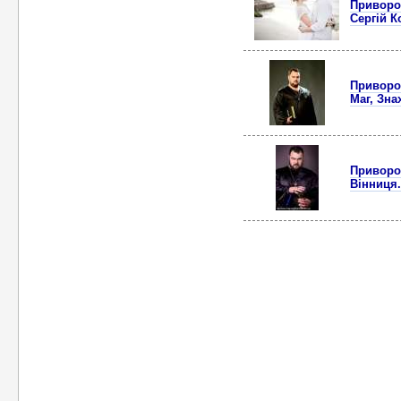
Приворот
Сергій К
Приворот
Маг, Зна
Приворот
Вінниця.