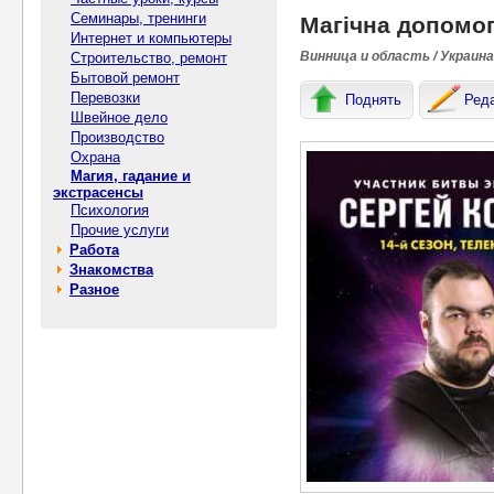
Семинары, тренинги
Магічна допомог
Интернет и компьютеры
Винница и область / Украина
Строительство, ремонт
Бытовой ремонт
Перевозки
Поднять
Ред
Швейное дело
Производство
Охрана
Магия, гадание и
экстрасенсы
Психология
Прочие услуги
Работа
Знакомства
Разное