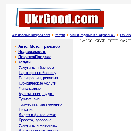
Объявления ukrgood.com
Услуги
Магия, гадание и экстрасенсы
Объявл
"грн.","2"=>"$","3"=>"€","4"=>"руб.",
Авто. Мото. Транспорт
Недвижимость
Покупка/Продажа
Услуги
Услуги для бизнеса
Партнеры по бизнесу
Полиграфия, реклама
Юридические услуги
Финансовые
Бухгалтерия, аудит
Туризм, визы
Торжества, развлечения
Питание
Видео и фотосъемка
Красота, здоровье
Услуги для животных
Частные уроки, курсы