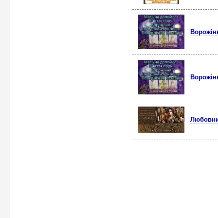
Ворожiнн
Ворожiнн
Любовний