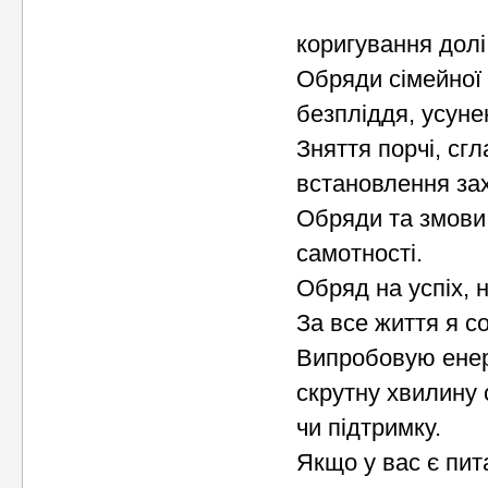
коригування долі
Обряди сімейної м
безпліддя, усуне
Зняття порчі, сгл
встановлення зах
Обряди та змови 
самотності.
Обряд на успіх, 
За все життя я со
Випробовую енерг
скрутну хвилину 
чи підтримку.
Якщо у вас є пит