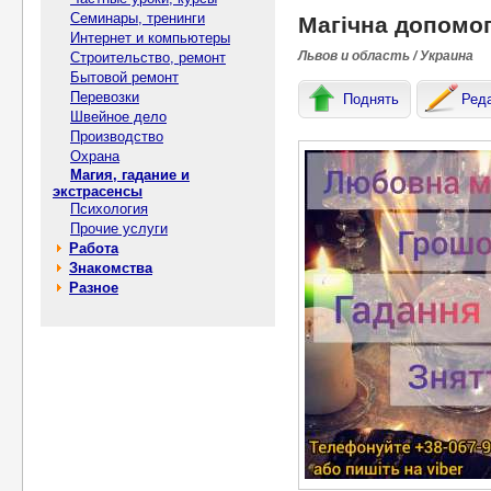
Семинары, тренинги
Магічна допомог
Интернет и компьютеры
Львов и область / Украина
Строительство, ремонт
Бытовой ремонт
Перевозки
Поднять
Ред
Швейное дело
Производство
Охрана
Магия, гадание и
экстрасенсы
Психология
Прочие услуги
Работа
Знакомства
Разное