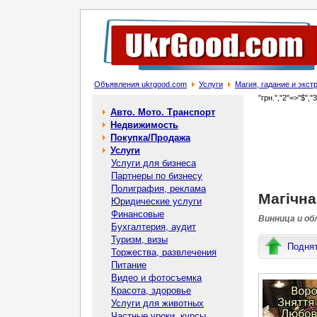
Объявления ukrgood.com
Услуги
Магия, гадание и экс
"грн.","2"=>"$","
Авто. Мото. Транспорт
Недвижимость
Покупка/Продажа
Услуги
Услуги для бизнеса
Партнеры по бизнесу
Полиграфия, реклама
Магічна
Юридические услуги
Финансовые
Винница и об
Бухгалтерия, аудит
Туризм, визы
Подня
Торжества, развлечения
Питание
Видео и фотосъемка
Красота, здоровье
Услуги для животных
Частные уроки, курсы