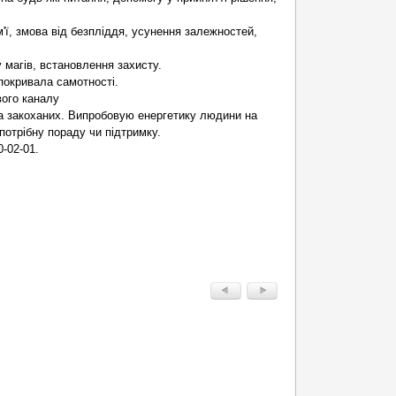
м'ї, змова від безпліддя, усунення залежностей,
у магів, встановлення захисту.
покривала самотності.
вого каналу
ила закоханих. Випробовую енергетику людини на
потрібну пораду чи підтримку.
-02-01.