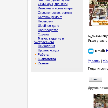
Семинары, тренинги
Интернет и компьютеры
Строительство, ремонт
Бытовой ремонт
Перевозки
Швейное дело
Производство
Охрана
будь-якій від
Магия, гадание и
Якщо у вас є 
экстрасенсы
Психология
Прочие услуги
e-mail:
Н
Работа
Знакомства
Удалить
|
Жа
Разное
Поделиться с
Другие похо