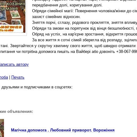
передбачення долі, коригування долі.
Обряди сімейної магії: Повернення чоловіка/жінки до сі
захист сімейних відносин.
Зняття порчі, сглазу, родового прокляття, зняття вплив
Обряди та змови на порятунок від вінця безшлюбності, 
Обряд на успіх, на кар'єрне зростання, відкриття грошо
За все життя я сотні сімей зберегла від розпаду, зціл
стані. Звертайтеся у скрутну хвилину свого життя, щоб швидко отримати 
питання чи потрібна допомога пишіть на Вайбері або дзвоніть +38-067-990
аписать автору
лоба
|
Печать
 друзьями и подписчиками в соцсетях:
жие объявления:
Магічна допомога . Любовний приворот. Ворожiння