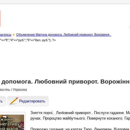
трасенсы
Объявление Магічна допомога. Любовний приворот. Ворожiння .
3"=>"€","4"=>"руб.","5"=>"бел. руб."); ?>
 допомога. Любовний приворот. Ворожiння
ласть / Украина
ть
Редактировать
Зняття порчі.. Любовний приворот.. Послуги гадання. Ма
рунах. Пророцтво майбутнього. Повернути коханого. Гар
Проводжу гадання: на картах Таро, Ленорман. Відповім 