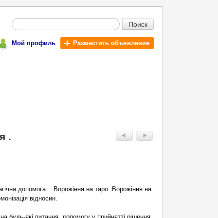
Поиск
Мой профиль
Разместить объявление
 .
гічна допомога .. Ворожіння на таро. Ворожіння на
монізація відносин.
на будь-які питання, допомогу у прийнятті рішення,