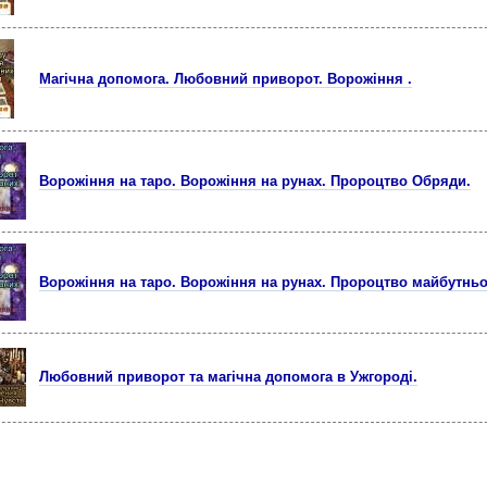
Магічна допoмога. Любовний приворот. Ворожiння .
Ворожiння на таро. Ворожiння на рунах. Пророцтво Обряди.
Ворожiння на таро. Ворожiння на рунах. Пророцтво майбутньо
Любовний приворот та магічна допомога в Ужгороді.