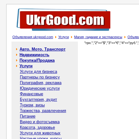
Объявления ukrgood.com
Услуги
Магия, гадание и экстрасенсы
Объявл
"грн.","2"=>"$","3"=>"€","4"=>"руб.",
Авто. Мото. Транспорт
Недвижимость
Покупка/Продажа
Услуги
Услуги для бизнеса
Партнеры по бизнесу
Полиграфия, реклама
Юридические услуги
Финансовые
Бухгалтерия, аудит
Туризм, визы
Торжества, развлечения
Питание
Видео и фотосъемка
Красота, здоровье
Услуги для животных
Частные уроки, курсы