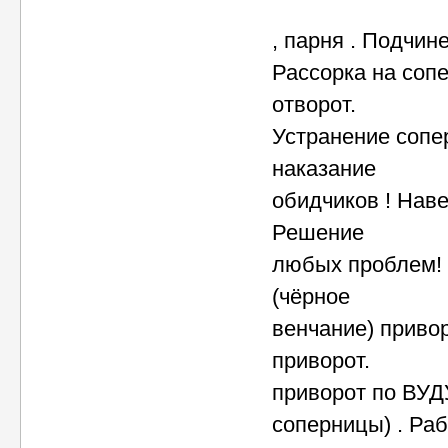
, парня . Подчин
Рассорка на сопе
отворот.
Устранение сопер
наказание
обидчиков ! Наве
Решение
любых проблем! В
(чёрное
венчание) приво
приворот.
приворот по ВУДУ
соперницы) . Ра