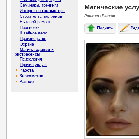
Семинары, тренинги
Магические усл
Интернет и компьютеры
Ростов / Россия
Строительство, ремонт
Бытовой ремонт
Перевозки
Поднять
Ред
Швейное дело
Производство
Охрана
Магия, гадание и
экстрасенсы
Психология
Прочие услуги
Работа
Знакомства
Разное