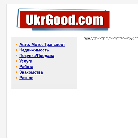
"грн.","2"=>"$","3"=>"€","4"=>"руб.",
Авто. Мото. Транспорт
Недвижимость
Покупка/Продажа
Услуги
Работа
Знакомства
Разное