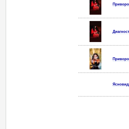
Приворо
Диагност
Приворо
Ясновид