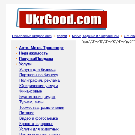
Объявления ukrgood.com
Услуги
Магия, гадание и экстрасенсы
Объявл
"грн.","2"=>"$","3"=>"€","4"=>"руб.",
Авто. Мото. Транспорт
Недвижимость
Покупка/Продажа
Услуги
Услуги для бизнеса
Партнеры по бизнесу
Полиграфия, реклама
Юридические услуги
Финансовые
Бухгалтерия, аудит
Туризм, визы
Торжества, развлечения
Питание
Видео и фотосъемка
Красота, здоровье
Услуги для животных
Частные уроки, курсы