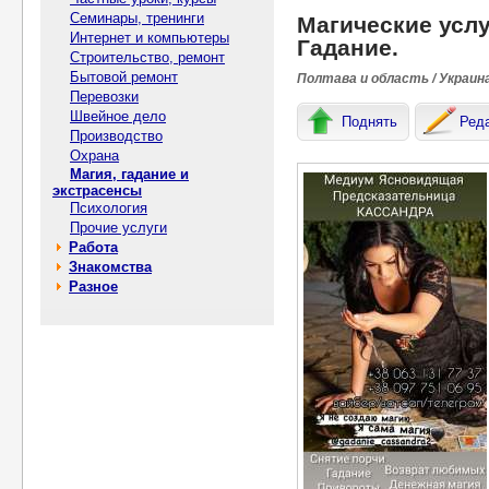
Семинары, тренинги
Магические услу
Интернет и компьютеры
Гадание.
Строительство, ремонт
Бытовой ремонт
Полтава и область / Украин
Перевозки
Швейное дело
Поднять
Ред
Производство
Охрана
Магия, гадание и
экстрасенсы
Психология
Прочие услуги
Работа
Знакомства
Разное