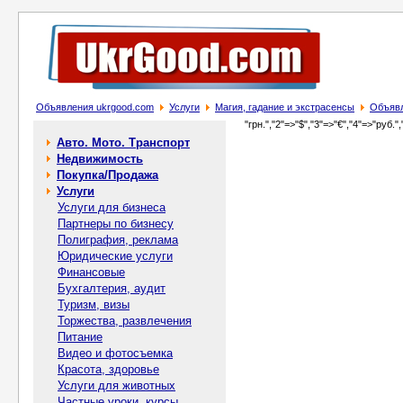
Объявления ukrgood.com
Услуги
Магия, гадание и экстрасенсы
Объявл
"грн.","2"=>"$","3"=>"€","4"=>"руб.",
Авто. Мото. Транспорт
Недвижимость
Покупка/Продажа
Услуги
Услуги для бизнеса
Партнеры по бизнесу
Полиграфия, реклама
Юридические услуги
Финансовые
Бухгалтерия, аудит
Туризм, визы
Торжества, развлечения
Питание
Видео и фотосъемка
Красота, здоровье
Услуги для животных
Частные уроки, курсы