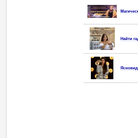
Магическ
Найти га
Ясновид