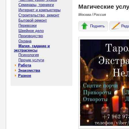
Семинары, тренинги
Магические услу
Интернет и компьютеры
Москва / Россия
Строительство, ремонт
Бытовой ремонт
Перевозки
Поднять
Ред
Швейное дело
Производство
Охрана
Магия, гадание и
экстрасенсы
Психология
Прочие услуги
Работа
Знакомства
Разное