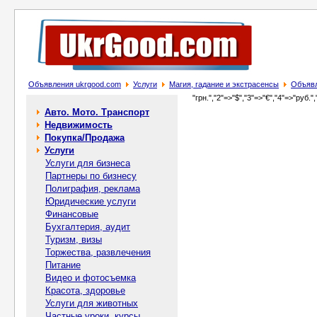
Объявления ukrgood.com
Услуги
Магия, гадание и экстрасенсы
Объявл
"грн.","2"=>"$","3"=>"€","4"=>"руб.",
Авто. Мото. Транспорт
Недвижимость
Покупка/Продажа
Услуги
Услуги для бизнеса
Партнеры по бизнесу
Полиграфия, реклама
Юридические услуги
Финансовые
Бухгалтерия, аудит
Туризм, визы
Торжества, развлечения
Питание
Видео и фотосъемка
Красота, здоровье
Услуги для животных
Частные уроки, курсы