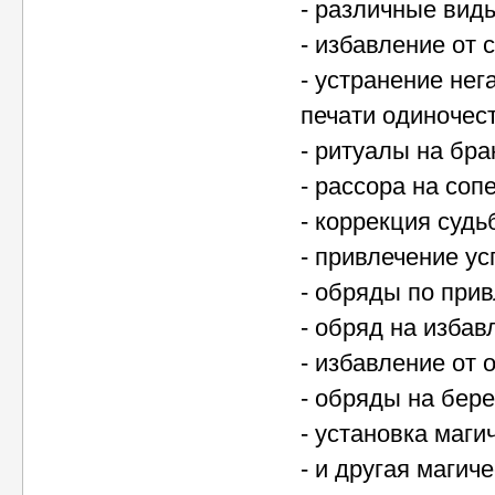
- различные виды
- избавление от 
- устранение нег
печати одиночест
- ритуалы на бра
- рассора на сопе
- коррекция судь
- привлечение ус
- обряды по прив
- обряд на избав
- избавление от 
- обряды на бер
- установка маги
- и другая магич