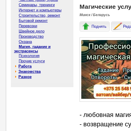
Семинары, тренинги
Магические услу
Интернет и компьютеры
Минск / Беларусь
Строительство, ремонт
Бытовой ремонт
Перевозки
Поднять
Ред
Швейное дело
Производство
Охрана
Магия, гадание и
экстрасенсы
Психология
Прочие услуги
Работа
Знакомства
Разное
- любовная магия
- возвращение с